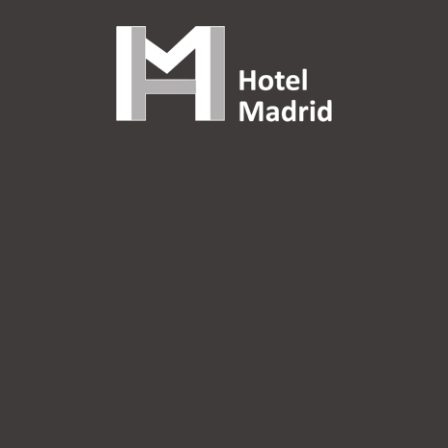
DONDO, Nº24, LISBOA,
LISBOA
1150-106
PORTUGAL
+351 21 319 17 60
GERAL@HOTEL3KMADRID.PT